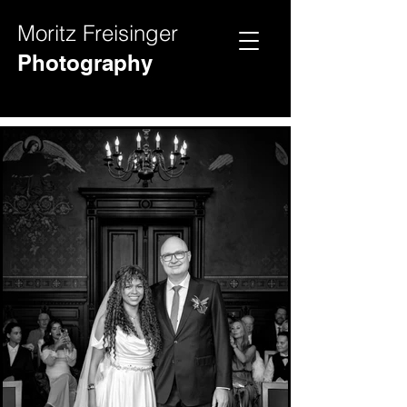
Moritz Freisinger
Hochz
Videos
Photography
eit
Fotos