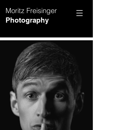
Moritz Freisinger
Hochz
Videos
Photography
eit
Fotos