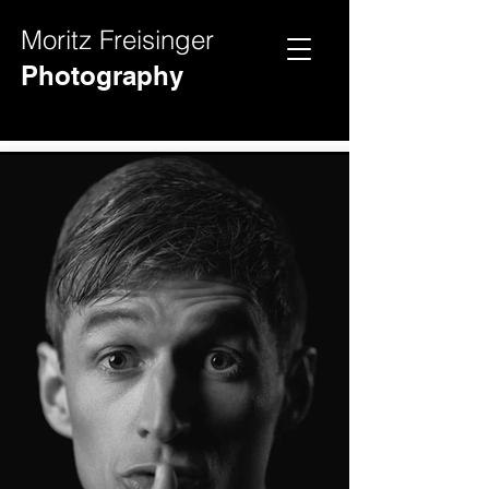
Moritz Freisinger
Hochz
Videos
Photography
eit
Fotos