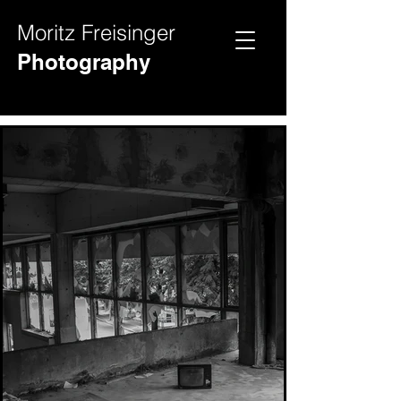
Moritz Freisinger
Hochz
Videos
Photography
eit
Fotos